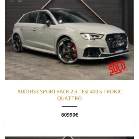
2019
Autom...
16 000
AUDI RS3 SPORTBACK 2.5 TFSI 400 S TRONIC
QUATTRO
60990€