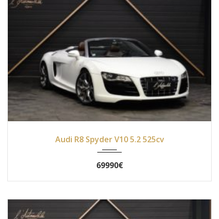
2010
Autom...
79400
Audi R8 Spyder V10 5.2 525cv
69990€