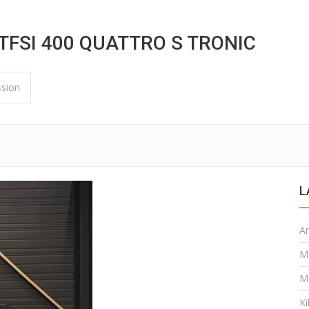
TFSI 400 QUATTRO S TRONIC
ssion
L
A
M
M
K