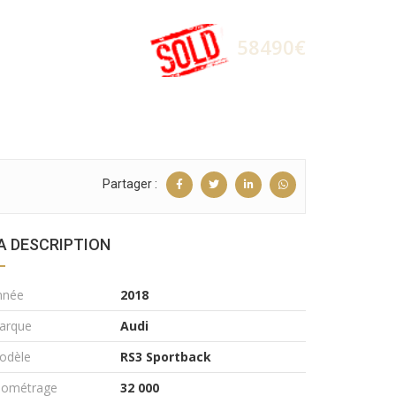
58490€
Partager :
A DESCRIPTION
nnée
2018
arque
Audi
odèle
RS3 Sportback
ilométrage
32 000