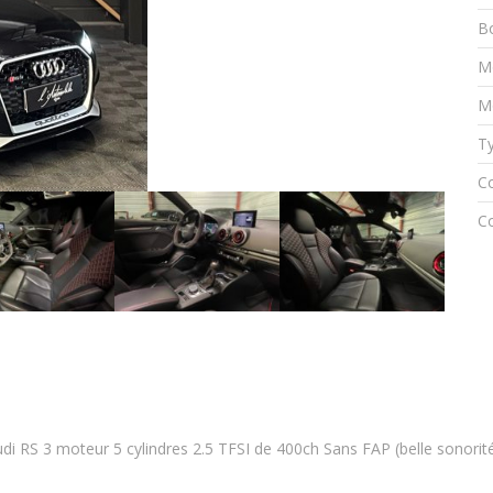
Bo
M
M
Ty
Co
Co
i RS 3 moteur 5 cylindres 2.5 TFSI de 400ch Sans FAP (belle sonorité