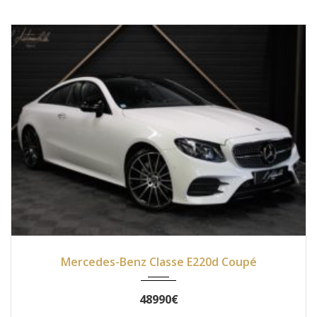
2019
Autom...
31990
Mercedes-Benz Classe E220d Coupé
48990€