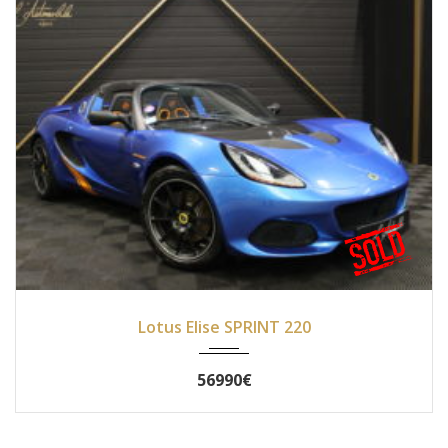
2019
Manue...
4600
Lotus Elise SPRINT 220
56990€