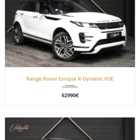
2019
Autom...
12371
Range Rover Evoque R-Dynamic HSE
62990€