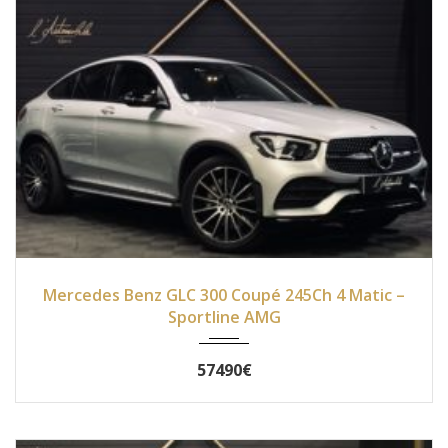
2019
Autom...
36500
Mercedes Benz GLC 300 Coupé 245Ch 4 Matic –
Sportline AMG
57490€