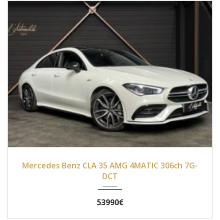
2019
Autom...
25 000
Mercedes Benz CLA 35 AMG 4MATIC 306ch 7G-
DCT
53990€