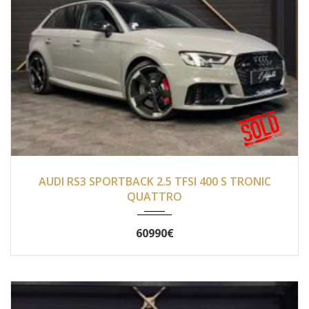
2019
Autom...
16 000
AUDI RS3 SPORTBACK 2.5 TFSI 400 S TRONIC
QUATTRO
60990€