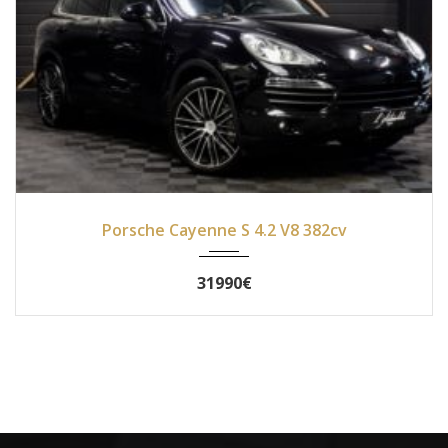
2013
Autom...
149800
Porsche Cayenne S 4.2 V8 382cv
31990€