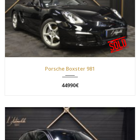
2013
Manue...
53500
Porsche Boxster 981
44990€