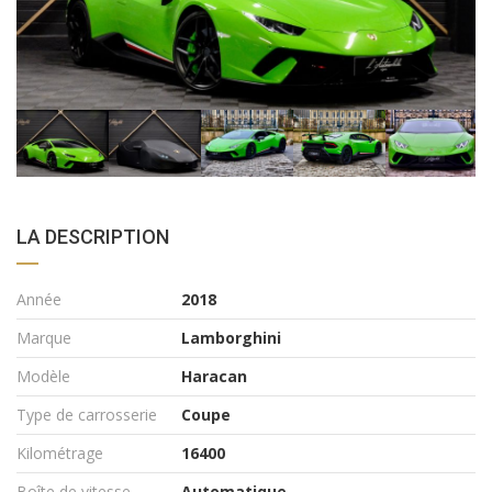
LA DESCRIPTION
Année
2018
Marque
Lamborghini
Modèle
Haracan
Type de carrosserie
Coupe
Kilométrage
16400
Boîte de vitesse
Automatique