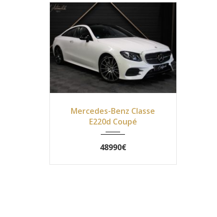
2019
Autom...
31990
Mercedes-Benz Classe
E220d Coupé
48990€