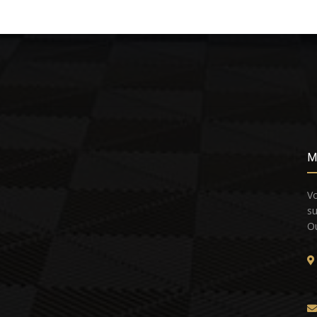
M
Vo
su
Ou