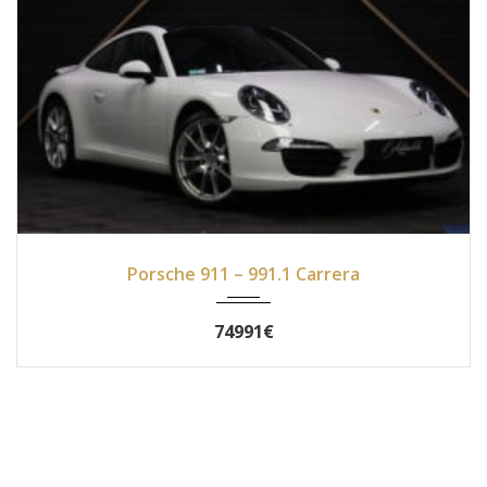
2015
PDK
64399
Porsche 911 – 991.1 Carrera
74991€