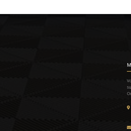
M
Vo
su
Ou