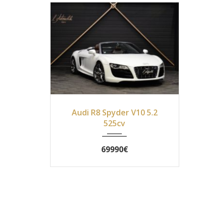
2010
Autom...
79400
Audi R8 Spyder V10 5.2
525cv
69990€