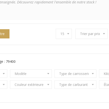
e renseignée. Découvrez rapidement l'ensemble de notre stock !
ltre
15
Trier par prix
ge :
79400
Modèle
Type de carrosserie
Kil
Couleur extérieure
Type de carburant
Éta