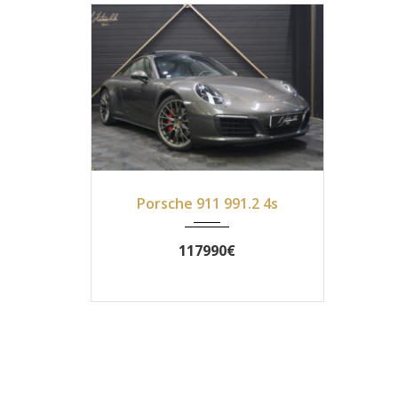
2017
PDK
22499
Porsche 911 991.2 4s
117990€