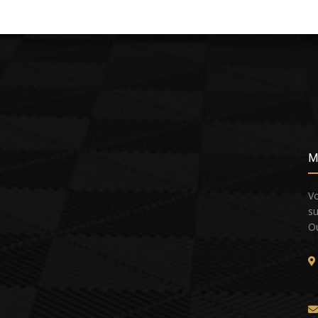
M
Vo
su
Ou