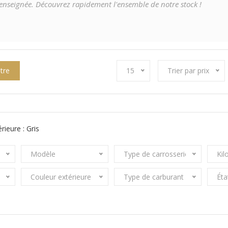
e renseignée. Découvrez rapidement l'ensemble de notre stock !
ltre
15
Trier par prix
rieure :
Gris
Modèle
Type de carrosserie
Kil
Couleur extérieure
Type de carburant
Éta