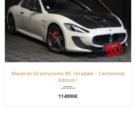
2015
Autom...
29990
Maserati Granturismo MC Stradale – Centennial
Edition !
114990€