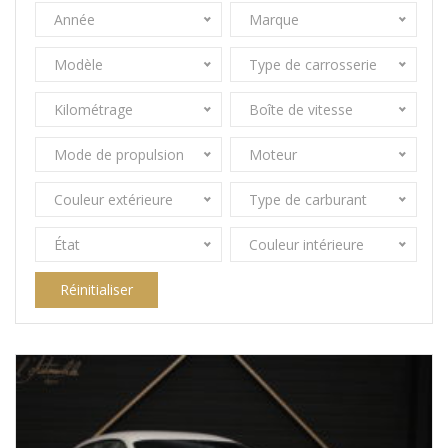
Année
Marque
Modèle
Type de carrosserie
Kilométrage
Boîte de vitesse
Mode de propulsion
Moteur
Couleur extérieure
Type de carburant
État
Couleur intérieure
Réinitialiser