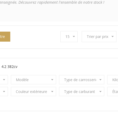
e renseignée. Découvrez rapidement l'ensemble de notre stock !
ltre
15
Trier par prix
 4.2 382cv
Modèle
Type de carrosserie
Kil
Couleur extérieure
Type de carburant
Éta