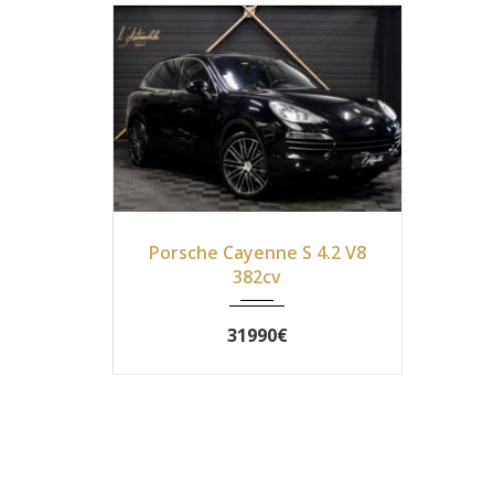
2013
Autom...
149800
Porsche Cayenne S 4.2 V8
382cv
31990€