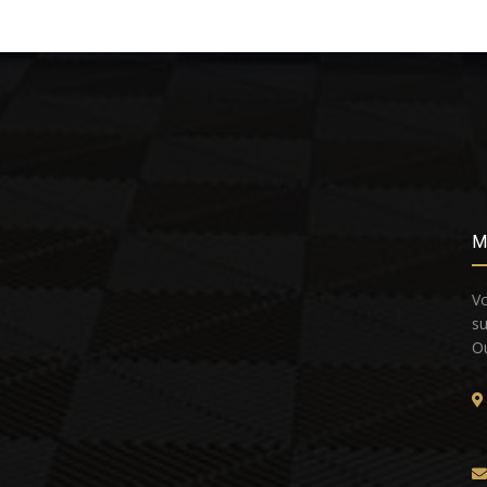
M
Vo
su
Ou