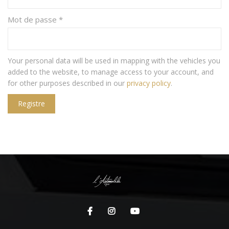
Mot de passe
*
Your personal data will be used in mapping with the vehicles you
added to the website, to manage access to your account, and
for other purposes described in our
privacy policy
.
Registre